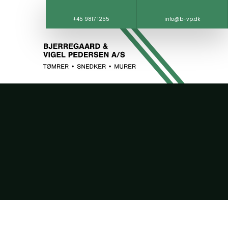
+45 9817 1255
info@b-vp.dk