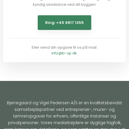
kyndig assistance ved dit byggeri.
Ring: +45 9817 1255
Eller send din opgave til os på mail:
info@b-vp.dk
.
Bjerregaard og Vigel Pedersen A/S er en kvalitetsbevidst
samarbejdspartner ved entreprenør-, murer- og
tømreropgaver for erhverv, offentlige instanser og
privatpersoner. Vores medarbejdere er dygtige fagfolk,