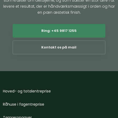
som kræser om detaljerne, og som sætter en stor ære i at
levere et resultat, der er håndværksmæssigt i orden og har
en pæn æstetisk finish.
Ring: +45 9817 1255
Kontakt os på mail
Hoved- og totalentreprise
Råhuse i fagentreprise
Tømreropgaver